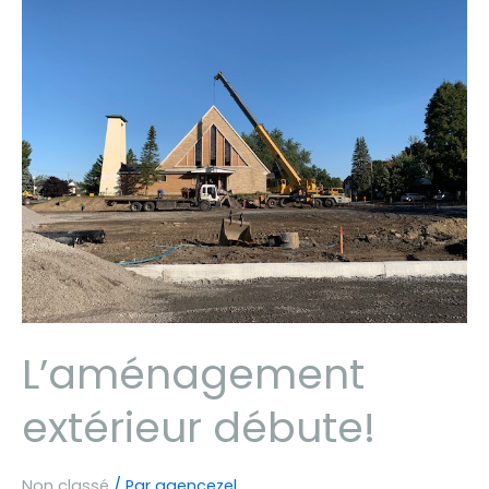
L’aménagement
extérieur débute!
Non classé
/ Par
agencezel