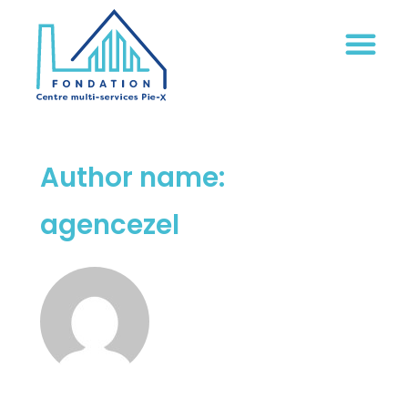
Location de salle en ligne
Author name:
agencezel